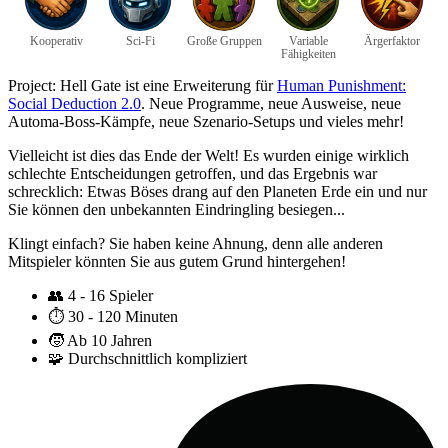
Kooperativ
Sci-Fi
Große Gruppen
Variable
Ärgerfaktor
Fähigkeiten
Project: Hell Gate ist eine Erweiterung für
Human Punishment:
Social Deduction 2.0
. Neue Programme, neue Ausweise, neue
Automa-Boss-Kämpfe, neue Szenario-Setups und vieles mehr!
Vielleicht ist dies das Ende der Welt! Es wurden einige wirklich
schlechte Entscheidungen getroffen, und das Ergebnis war
schrecklich: Etwas Böses drang auf den Planeten Erde ein und nur
Sie können den unbekannten Eindringling besiegen...
Klingt einfach? Sie haben keine Ahnung, denn alle anderen
Mitspieler könnten Sie aus gutem Grund hintergehen!
👥
4 - 16 Spieler
⏱️
30 - 120 Minuten
🧒
Ab 10 Jahren
🧩
Durchschnittlich kompliziert