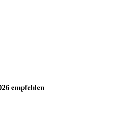
2026 empfehlen