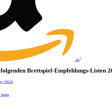
*
.de
in folgenden Brettspiel-Empfehlungs-Listen 
ay 2024!
n kann