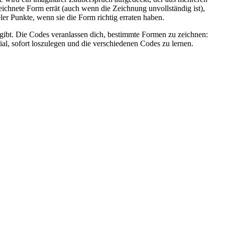
zeichnete Form errät (auch wenn die Zeichnung unvollständig ist),
ler Punkte, wenn sie die Form richtig erraten haben.
gibt. Die Codes veranlassen dich, bestimmte Formen zu zeichnen:
al, sofort loszulegen und die verschiedenen Codes zu lernen.