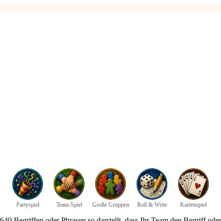
Partyspiel
Team-Spiel
Große Gruppen
Roll & Write
Kartenspiel
640 Begriffen oder Phrasen so darstellt, dass Ihr Team den Begriff ode