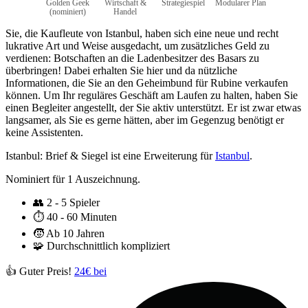
Golden Geek
Wirtschaft &
Strategiespiel
Modularer Plan
(nominiert)
Handel
Sie, die Kaufleute von Istanbul, haben sich eine neue und recht
lukrative Art und Weise ausgedacht, um zusätzliches Geld zu
verdienen: Botschaften an die Ladenbesitzer des Basars zu
überbringen! Dabei erhalten Sie hier und da nützliche
Informationen, die Sie an den Geheimbund für Rubine verkaufen
können. Um Ihr reguläres Geschäft am Laufen zu halten, haben Sie
einen Begleiter angestellt, der Sie aktiv unterstützt. Er ist zwar etwas
langsamer, als Sie es gerne hätten, aber im Gegenzug benötigt er
keine Assistenten.
Istanbul: Brief & Siegel ist eine Erweiterung für
Istanbul
.
Nominiert für 1 Auszeichnung.
👥
2 - 5 Spieler
⏱️
40 - 60 Minuten
🧒
Ab 10 Jahren
🧩
Durchschnittlich kompliziert
👍 Guter Preis!
24€ bei