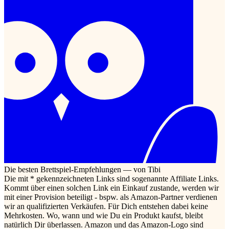
Die besten Brettspiel-Empfehlungen — von Tibi
Die mit * gekennzeichneten Links sind sogenannte Affiliate Links.
Kommt über einen solchen Link ein Einkauf zustande, werden wir
mit einer Provision beteiligt - bspw. als Amazon-Partner verdienen
wir an qualifizierten Verkäufen. Für Dich entstehen dabei keine
Mehrkosten. Wo, wann und wie Du ein Produkt kaufst, bleibt
natürlich Dir überlassen. Amazon und das Amazon-Logo sind