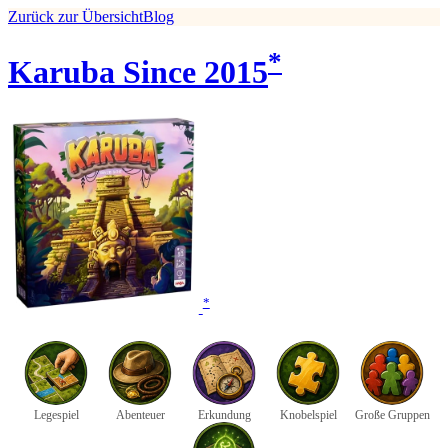
Zurück zur Übersicht
Blog
*
Karuba Since 2015
*
Legespiel
Abenteuer
Erkundung
Knobelspiel
Große Gruppen