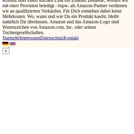
Kommt über einen solchen Link ein Einkauf zustande, werden wir
mit einer Provision beteiligt - bspw. als Amazon-Partner verdienen
wir an qualifizierten Verkäufen. Für Dich entstehen dabei keine
Mehrkosten. Wo, wann und wie Du ein Produkt kaufst, bleibt
natürlich Dir überlassen. Amazon und das Amazon-Logo sind
Warenzeichen von Amazon.com, Inc. oder seinen
Tochtergesellschaften.
Startseite
Impressum
Datenschutz
Kontakt
×