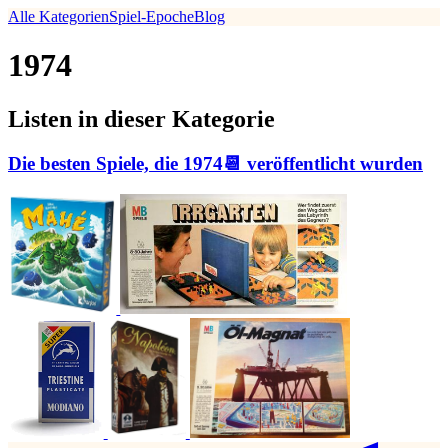
Alle Kategorien
Spiel-Epoche
Blog
1974
Listen in dieser Kategorie
Die besten Spiele, die 1974📆 veröffentlicht wurden