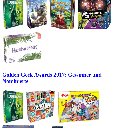
Golden Geek Awards 2017: Gewinner und
Nominierte