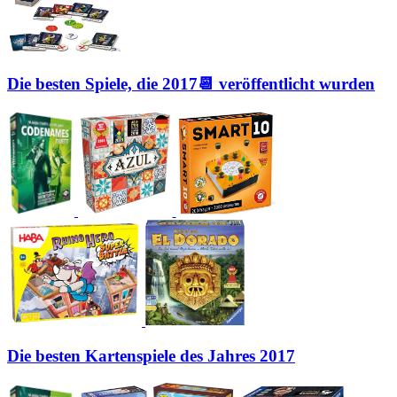
Die besten Spiele, die 2017📆 veröffentlicht wurden
Die besten Kartenspiele des Jahres 2017