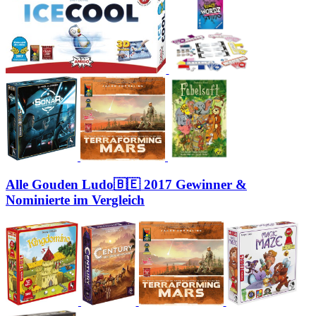
Alle Gouden Ludo🇧🇪 2017 Gewinner &
Nominierte im Vergleich