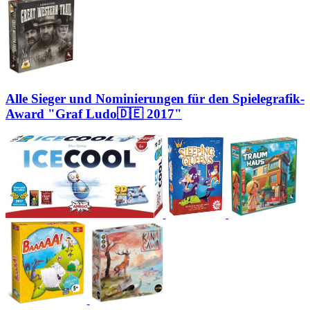
Alle Sieger und Nominierungen für den Spielegrafik-
Award "Graf Ludo🇩🇪 2017"