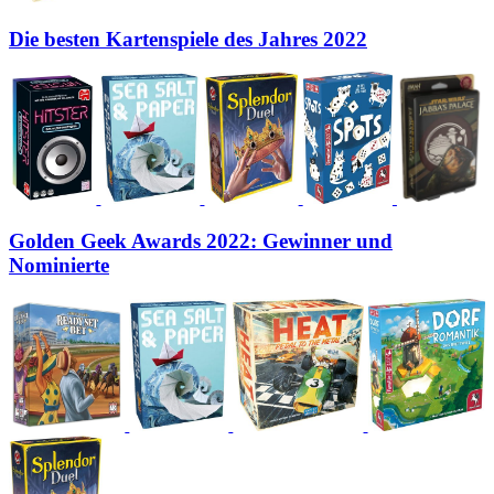
Die besten Kartenspiele des Jahres 2022
Golden Geek Awards 2022: Gewinner und
Nominierte