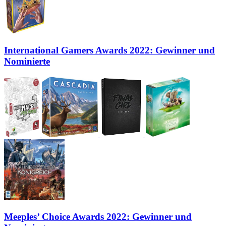
International Gamers Awards 2022: Gewinner und
Nominierte
Meeples’ Choice Awards 2022: Gewinner und