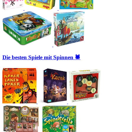
Die besten Spiele mit Spinnen 🕷