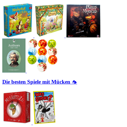
Die besten Spiele mit Mücken 🦟