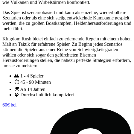
wie Vulkanen und Wirbelstürmen konfrontiert.
Das Spiel ist szenariobasiert und kann als einzelne, wiederholbare
Szenarien oder als eine sich stetig entwickelnde Kampagne gespielt
werden, die zu großen Bosskämpfen, Heldenherausforderungen und
mehr führt.
Kingdom Rush bietet einfach zu erlernende Regeln mit einem hohen
Maß an Taktik für erfahrene Spieler. Zu Beginn jedes Szenarios
können die Spieler aus einer Reihe von Schwierigkeitsgraden
wählen oder sich sogar den gefürchteten Eisernen
Herausforderungen stellen, die nahezu perfekte Strategien erfordern,
um sie zu meistern.
👥
1 - 4 Spieler
⏱️
45 - 90 Minuten
🧒
Ab 14 Jahren
🧩
Durchschnittlich kompliziert
60€ bei