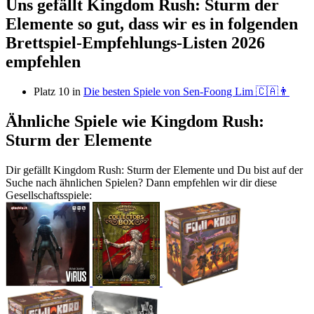
Uns gefällt Kingdom Rush: Sturm der
Elemente so gut, dass wir es in folgenden
Brettspiel-Empfehlungs-Listen 2026
empfehlen
Platz 10 in
Die besten Spiele von Sen-Foong Lim 🇨🇦👨
Ähnliche Spiele wie Kingdom Rush:
Sturm der Elemente
Dir gefällt Kingdom Rush: Sturm der Elemente und Du bist auf der
Suche nach ähnlichen Spielen? Dann empfehlen wir dir diese
Gesellschaftsspiele: