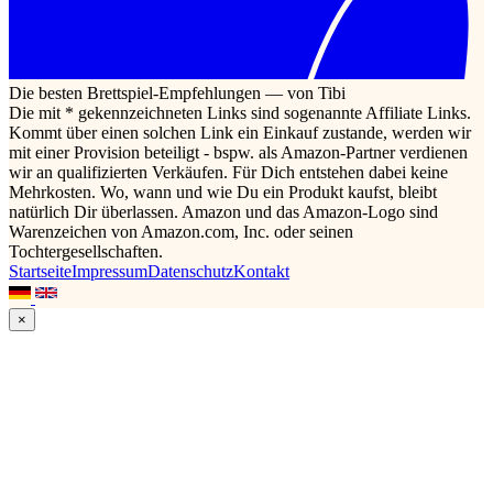
Die besten Brettspiel-Empfehlungen — von Tibi
Die mit * gekennzeichneten Links sind sogenannte Affiliate Links.
Kommt über einen solchen Link ein Einkauf zustande, werden wir
mit einer Provision beteiligt - bspw. als Amazon-Partner verdienen
wir an qualifizierten Verkäufen. Für Dich entstehen dabei keine
Mehrkosten. Wo, wann und wie Du ein Produkt kaufst, bleibt
natürlich Dir überlassen. Amazon und das Amazon-Logo sind
Warenzeichen von Amazon.com, Inc. oder seinen
Tochtergesellschaften.
Startseite
Impressum
Datenschutz
Kontakt
×