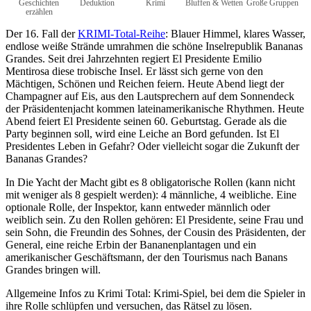
Geschichten
Deduktion
Krimi
Bluffen & Wetten
Große Gruppen
erzählen
Der 16. Fall der
KRIMI-Total-Reihe
: Blauer Himmel, klares Wasser,
endlose weiße Strände umrahmen die schöne Inselrepublik Bananas
Grandes. Seit drei Jahrzehnten regiert El Presidente Emilio
Mentirosa diese trobische Insel. Er lässt sich gerne von den
Mächtigen, Schönen und Reichen feiern. Heute Abend liegt der
Champagner auf Eis, aus den Lautsprechern auf dem Sonnendeck
der Präsidentenjacht kommen lateinamerikanische Rhythmen. Heute
Abend feiert El Presidente seinen 60. Geburtstag. Gerade als die
Party beginnen soll, wird eine Leiche an Bord gefunden. Ist El
Presidentes Leben in Gefahr? Oder vielleicht sogar die Zukunft der
Bananas Grandes?
In Die Yacht der Macht gibt es 8 obligatorische Rollen (kann nicht
mit weniger als 8 gespielt werden): 4 männliche, 4 weibliche. Eine
optionale Rolle, der Inspektor, kann entweder männlich oder
weiblich sein. Zu den Rollen gehören: El Presidente, seine Frau und
sein Sohn, die Freundin des Sohnes, der Cousin des Präsidenten, der
General, eine reiche Erbin der Bananenplantagen und ein
amerikanischer Geschäftsmann, der den Tourismus nach Banans
Grandes bringen will.
Allgemeine Infos zu Krimi Total: Krimi-Spiel, bei dem die Spieler in
ihre Rolle schlüpfen und versuchen, das Rätsel zu lösen.