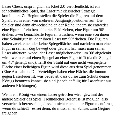
Laser Chess, ursprünglich als Khet 2.0 veröffentlicht, ist ein
schachähnliches Spiel, das Laser mit klassischer Strategie
kombiniert. Zu Beginn stellen die Spieler die Figuren auf dem
Spielbrett in einer von mehreren Ausgangspositionen auf. Die
Spieler sind dann abwechselnd an der Reihe, indem sie entweder
eine Figur auf ein benachbartes Feld ziehen, eine Figur um 90º
drehen, zwei benachbarte Figuren tauschen, wenn eine von ihnen
eine Schaltfigur ist, oder ihren Laser um 90º drehen. Die Figuren
haben zwei, eine oder keine Spiegelfläche, und nachdem man eine
Figur in seinem Zug bewegt oder gedreht hat, muss man seinen
Laser abfeuern, wobei der Laser möglicherweise um 90º abgelenkt
wird, wenn er auf einen Spiegel an einer Figur trifft (da die Spiegel
um 45º geneigt sind). Trifft der Strahl auf eine nicht verspiegelte
Fläche einer beliebigen Figur, wird diese aus dem Spiel genommen.
(Eine Ausnahme: Die Verteidiger haben eine Fläche, die immun
gegen Laserfeuer ist, was bedeutet, dass du sie zum Schutz deines
Königs benutzen kannst; sie sind jedoch anfällig für Laserfeuer aus
anderen Richtungen).
Wenn ein König von einem Laser getroffen wird, gewinnt der
andere Spieler das Spiel! Freundlicher Beschuss ist möglich, also
versuche sicherzustellen, dass du nicht eine deiner Figuren entfernst,
wenn du schießt - es sei denn, du musst einen Schuss zum Gegner
freigeben!