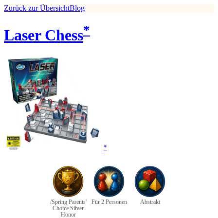
Zurück zur Übersicht
Blog
*
Laser Chess
*
/Spring Parents'
Für 2 Personen
Abstrakt
Choice Silver
Honor