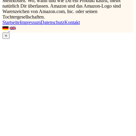
Mehrkosten. Wo, wann und wie Du ein Produkt kaufst, bleibt
natürlich Dir überlassen. Amazon und das Amazon-Logo sind
Warenzeichen von Amazon.com, Inc. oder seinen
Tochtergesellschaften.
Startseite
Impressum
Datenschutz
Kontakt
×