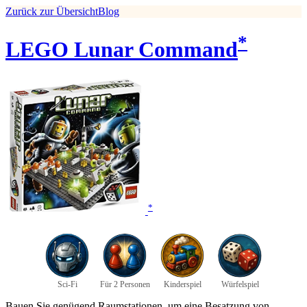
Zurück zur Übersicht
Blog
*
LEGO Lunar Command
*
Sci-Fi
Für 2 Personen
Kinderspiel
Würfelspiel
Bauen Sie genügend Raumstationen, um eine Besatzung von