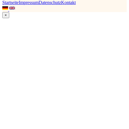
Startseite
Impressum
Datenschutz
Kontakt
×