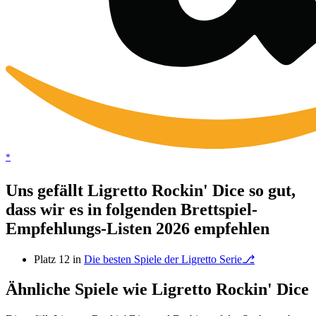
*
Uns gefällt Ligretto Rockin' Dice so gut,
dass wir es in folgenden Brettspiel-
Empfehlungs-Listen 2026 empfehlen
Platz 12 in
Die besten Spiele der Ligretto Serie⎇
Ähnliche Spiele wie Ligretto Rockin' Dice