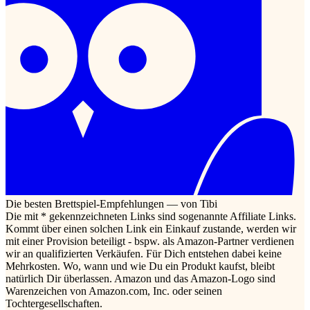
Die besten Brettspiel-Empfehlungen — von Tibi
Die mit * gekennzeichneten Links sind sogenannte Affiliate Links.
Kommt über einen solchen Link ein Einkauf zustande, werden wir
mit einer Provision beteiligt - bspw. als Amazon-Partner verdienen
wir an qualifizierten Verkäufen. Für Dich entstehen dabei keine
Mehrkosten. Wo, wann und wie Du ein Produkt kaufst, bleibt
natürlich Dir überlassen. Amazon und das Amazon-Logo sind
Warenzeichen von Amazon.com, Inc. oder seinen
Tochtergesellschaften.