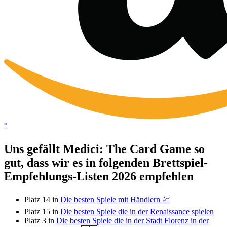
*
Uns gefällt Medici: The Card Game so
gut, dass wir es in folgenden Brettspiel-
Empfehlungs-Listen 2026 empfehlen
Platz 14 in
Die besten Spiele mit Händlern 💹
Platz 15 in
Die besten Spiele die in der Renaissance spielen
Platz 3 in
Die besten Spiele die in der Stadt Florenz in der