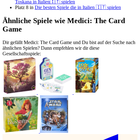
Toskana in Italien🇮🇹 spielen
Platz 8 in
Die besten Spiele die in Italien 🇮🇹 spielen
Ähnliche Spiele wie Medici: The Card
Game
Dir gefällt Medici: The Card Game und Du bist auf der Suche nach
ähnlichen Spielen? Dann empfehlen wir dir diese
Gesellschaftsspiele: