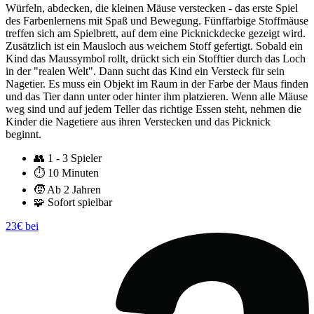
Würfeln, abdecken, die kleinen Mäuse verstecken - das erste Spiel
des Farbenlernens mit Spaß und Bewegung. Fünffarbige Stoffmäuse
treffen sich am Spielbrett, auf dem eine Picknickdecke gezeigt wird.
Zusätzlich ist ein Mausloch aus weichem Stoff gefertigt. Sobald ein
Kind das Maussymbol rollt, drückt sich ein Stofftier durch das Loch
in der "realen Welt". Dann sucht das Kind ein Versteck für sein
Nagetier. Es muss ein Objekt im Raum in der Farbe der Maus finden
und das Tier dann unter oder hinter ihm platzieren. Wenn alle Mäuse
weg sind und auf jedem Teller das richtige Essen steht, nehmen die
Kinder die Nagetiere aus ihren Verstecken und das Picknick
beginnt.
👥
1 - 3 Spieler
⏱️
10 Minuten
🧒
Ab 2 Jahren
🧩
Sofort spielbar
23€ bei