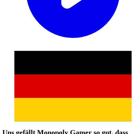
Uns gefällt Monopoly Gamer so gut, dass