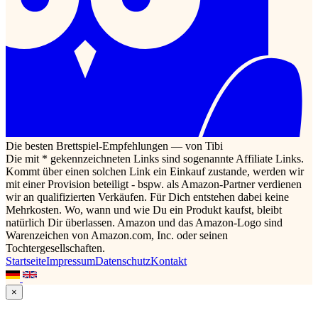
Die besten Brettspiel-Empfehlungen — von Tibi
Die mit * gekennzeichneten Links sind sogenannte Affiliate Links.
Kommt über einen solchen Link ein Einkauf zustande, werden wir
mit einer Provision beteiligt - bspw. als Amazon-Partner verdienen
wir an qualifizierten Verkäufen. Für Dich entstehen dabei keine
Mehrkosten. Wo, wann und wie Du ein Produkt kaufst, bleibt
natürlich Dir überlassen. Amazon und das Amazon-Logo sind
Warenzeichen von Amazon.com, Inc. oder seinen
Tochtergesellschaften.
Startseite
Impressum
Datenschutz
Kontakt
×