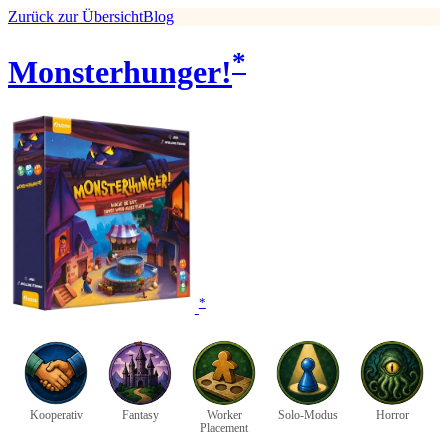
Zurück zur Übersicht
Blog
*
Monsterhunger!
*
Kooperativ
Fantasy
Worker
Solo-Modus
Horror
Placement