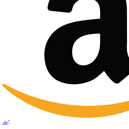
*
.de