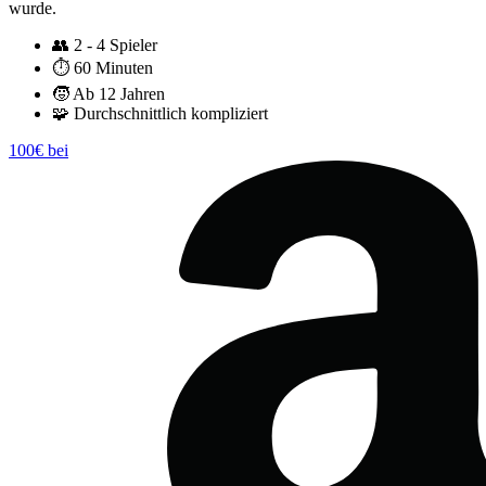
wurde.
👥
2 - 4 Spieler
⏱️
60 Minuten
🧒
Ab 12 Jahren
🧩
Durchschnittlich kompliziert
100€ bei