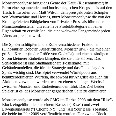
Monsterpocalypse bringt das Genre der Kaiju (Riesenmonster) in
Form eines spannenden und hochstrategischen Kriegsspiels auf den
Tisch. Entworfen von Matt Wilson, dem preisgekrönten Schöpfer
von Warmachine und Hordes, nutzt Monsterpocalypse die von der
Kritik gefeierten Fähigkeiten von Privateer Press als führender
Miniaturenhersteller, um eine neue Produktkategorie mit einer
Eigenschaft zu erschließen, die eine weltweite Fangemeinde jeden
Alters ansprechen wird.
Die Spieler schlüpfen in die Rolle verschiedener Fraktionen
(Dinosaurier, Roboter, Außerirdische, Monster usw.), die mit einer
großen Kreatur (in der Größe von Godzilla) und einem ständigen
Strom kleinerer Einheiten kämpfen, die sie unterstützen. Das
Schlachtfeld ist eine Stadtlandschaft (Posterkarte) mit
Gebäudemodellen, die für die Strategie und das Gameplay des
Spiels wichtig sind. Das Spiel verwendet Würfelpools aus
benutzerdefinierten Würfeln, die sowohl für Angriffe als auch für
Aktionen verwendet werden, was zu einem ständigen Wechsel
zwischen Monster- und Einheitenrunden führt. Das Ziel beider
Spieler ist es, das Monster der gegnerischen Seite zu eliminieren.
Monsterpocalypse wurde als CMG im Herbst 2008 mit dem "Rise"-
Block eingeführt, der aus einem Basisset ("Rise") und zwei
Erweiterungssets ("I Chomp NY" und "All Your Base") bestand,
die beide im Jahr 2009 veröffentlicht wurden. Der zweite Block