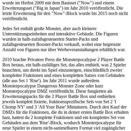
wurde im Herbst 2009 mit dem Basisset ("Now") und einem
Erweiterungsset ("Big in Japan") im Jahr 2010 veröffentlicht. Die
letzte Erweiterung für den "Now"-Block wurde bis 2015 noch nicht
veröffentlicht.
Jedes Set enthält große Monster, aber auch kleinere
Unterstützungseinheiten und interaktive Gebäude. Die Figuren
wurden in halb-zufallsgesteuerten Starter-Packs und
zufallsgesteuerten Booster-Packs verkauft, wobei eine begrenzte
Anzahl von Figuren nur über Werbeveranstaltungen erhältlich war.
2010 brachte Privateer Press die Monsterpocalypse 2 Player Battle
Box heraus, ein halb-zufälliges Set, das alles enthielt, was 2 Spieler
brauchten, um direkt ins Spiel einzusteigen, einschließlich zweier
kompletter Fraktionen und eines kompletten Satzes von Gebäuden
(alle aus Set 1 'Rise'). Im Jahr 2011 wurde außerdem
Monsterpocalypse Dangerous Monster Zone oder kurz
Monsterpocalypse DMZ veröffentlicht. Diese fungierten als
Erweiterungspacks für die 2 Player Battle Box und enthielten
jeweils komplett fixierte, fraktionsspezifische Sets von Set 2 'I
Chomp NY' und 3 'All Your Base' Miniaturen. Durch den Kauf der
DMZs für die Fraktionen, die du in deiner ersten Battle Box erhalten
hast, hattest du 2 komplette Fraktionen und ein komplettes Set von
Gebäuden aus dem 'Rise'-Block, wodurch Monsterpocalypse für
neue Spieler in einem nicht-sammelbaren Format viel zugänglicher