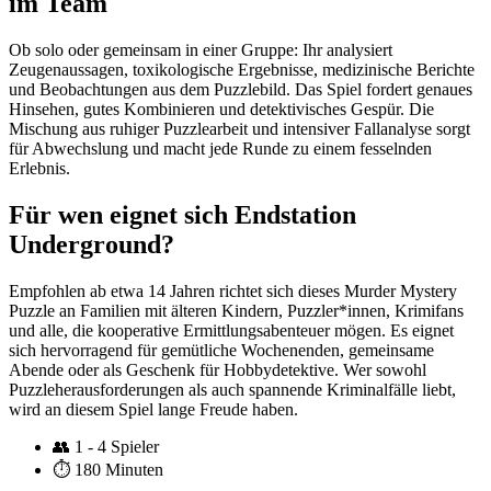
im Team
Ob solo oder gemeinsam in einer Gruppe: Ihr analysiert
Zeugenaussagen, toxikologische Ergebnisse, medizinische Berichte
und Beobachtungen aus dem Puzzlebild. Das Spiel fordert genaues
Hinsehen, gutes Kombinieren und detektivisches Gespür. Die
Mischung aus ruhiger Puzzlearbeit und intensiver Fallanalyse sorgt
für Abwechslung und macht jede Runde zu einem fesselnden
Erlebnis.
Für wen eignet sich Endstation
Underground?
Empfohlen ab etwa 14 Jahren richtet sich dieses Murder Mystery
Puzzle an Familien mit älteren Kindern, Puzzler*innen, Krimifans
und alle, die kooperative Ermittlungsabenteuer mögen. Es eignet
sich hervorragend für gemütliche Wochenenden, gemeinsame
Abende oder als Geschenk für Hobbydetektive. Wer sowohl
Puzzleherausforderungen als auch spannende Kriminalfälle liebt,
wird an diesem Spiel lange Freude haben.
👥
1 - 4 Spieler
⏱️
180 Minuten