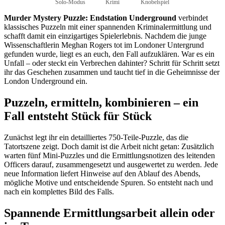
Solo-Modus
Krimi
Knobelspiel
Murder Mystery Puzzle: Endstation Underground
verbindet
klassisches Puzzeln mit einer spannenden Kriminalermittlung und
schafft damit ein einzigartiges Spielerlebnis. Nachdem die junge
Wissenschaftlerin Meghan Rogers tot im Londoner Untergrund
gefunden wurde, liegt es an euch, den Fall aufzuklären. War es ein
Unfall – oder steckt ein Verbrechen dahinter? Schritt für Schritt setzt
ihr das Geschehen zusammen und taucht tief in die Geheimnisse der
London Underground ein.
Puzzeln, ermitteln, kombinieren – ein
Fall entsteht Stück für Stück
Zunächst legt ihr ein detailliertes 750-Teile-Puzzle, das die
Tatortszene zeigt. Doch damit ist die Arbeit nicht getan: Zusätzlich
warten fünf Mini-Puzzles und die Ermittlungsnotizen des leitenden
Officers darauf, zusammengesetzt und ausgewertet zu werden. Jede
neue Information liefert Hinweise auf den Ablauf des Abends,
mögliche Motive und entscheidende Spuren. So entsteht nach und
nach ein komplettes Bild des Falls.
Spannende Ermittlungsarbeit allein oder