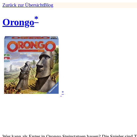
Zurück zur Übersicht
Blog
*
Orongo
*
Wer kann als Erster in Orongo Steinstatuen bauen? Die Spieler sind Te