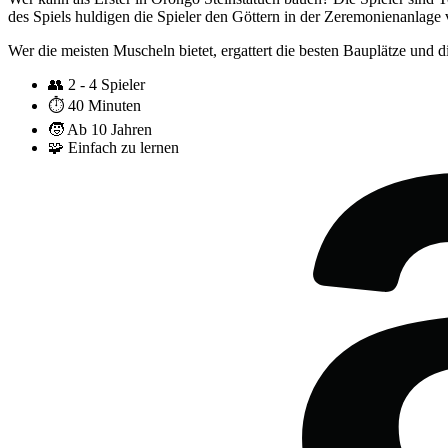
des Spiels huldigen die Spieler den Göttern in der Zeremonienanlage v
Wer die meisten Muscheln bietet, ergattert die besten Bauplätze und d
👥
2 - 4 Spieler
⏱️
40 Minuten
🧒
Ab 10 Jahren
🧩
Einfach zu lernen