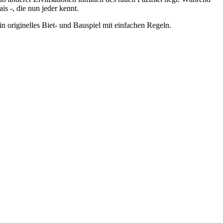
s -, die nun jeder kennt.
in originelles Biet- und Bauspiel mit einfachen Regeln.