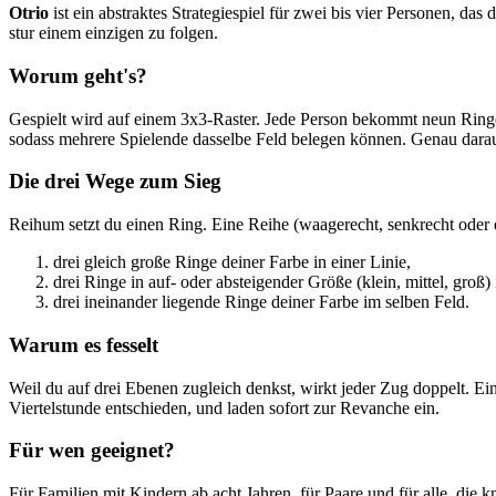
Otrio
ist ein abstraktes Strategiespiel für zwei bis vier Personen, das
stur einem einzigen zu folgen.
Worum geht's?
Gespielt wird auf einem 3x3-Raster. Jede Person bekommt neun Ringe in 
sodass mehrere Spielende dasselbe Feld belegen können. Genau darau
Die drei Wege zum Sieg
Reihum setzt du einen Ring. Eine Reihe (waagerecht, senkrecht oder 
drei gleich große Ringe deiner Farbe in einer Linie,
drei Ringe in auf- oder absteigender Größe (klein, mittel, groß) 
drei ineinander liegende Ringe deiner Farbe im selben Feld.
Warum es fesselt
Weil du auf drei Ebenen zugleich denkst, wirkt jeder Zug doppelt. Ein
Viertelstunde entschieden, und laden sofort zur Revanche ein.
Für wen geeignet?
Für Familien mit Kindern ab acht Jahren, für Paare und für alle, die