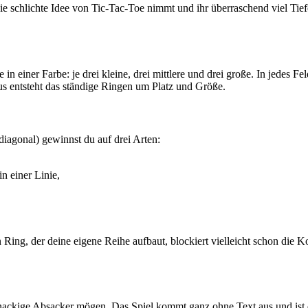
 die schlichte Idee von Tic-Tac-Toe nimmt und ihr überraschend viel Tiefe
einer Farbe: je drei kleine, drei mittlere und drei große. In jedes Fel
s entsteht das ständige Ringen um Platz und Größe.
diagonal) gewinnst du auf drei Arten:
in einer Linie,
 Ring, der deine eigene Reihe aufbaut, blockiert vielleicht schon die Ko
 knackige Absacker mögen. Das Spiel kommt ganz ohne Text aus und ist d