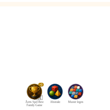
+2
🇸🇪
Årets Spel Best
Abstrakt
Muster legen
Family Game