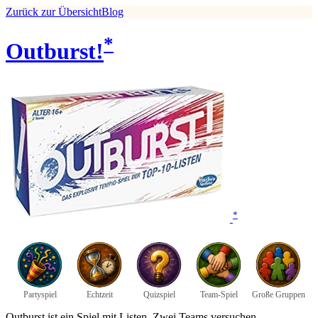
Zurück zur Übersicht
Blog
*
Outburst!
*
Partyspiel
Echtzeit
Quizspiel
Team-Spiel
Große Gruppen
Outburst ist ein Spiel mit Listen. Zwei Teams versuchen