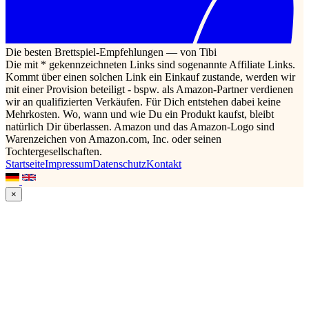
Die besten Brettspiel-Empfehlungen — von Tibi
Die mit * gekennzeichneten Links sind sogenannte Affiliate Links.
Kommt über einen solchen Link ein Einkauf zustande, werden wir
mit einer Provision beteiligt - bspw. als Amazon-Partner verdienen
wir an qualifizierten Verkäufen. Für Dich entstehen dabei keine
Mehrkosten. Wo, wann und wie Du ein Produkt kaufst, bleibt
natürlich Dir überlassen. Amazon und das Amazon-Logo sind
Warenzeichen von Amazon.com, Inc. oder seinen
Tochtergesellschaften.
Startseite
Impressum
Datenschutz
Kontakt
×