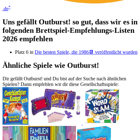
*
.de
Uns gefällt Outburst! so gut, dass wir es in
folgenden Brettspiel-Empfehlungs-Listen
2026 empfehlen
Platz 6 in
Die besten Spiele, die 1986📆 veröffentlicht wurden
Ähnliche Spiele wie Outburst!
Dir gefällt Outburst! und Du bist auf der Suche nach ähnlichen
Spielen? Dann empfehlen wir dir diese Gesellschaftsspiele: