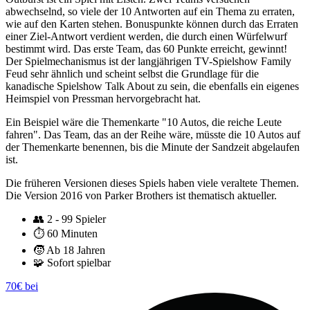
abwechselnd, so viele der 10 Antworten auf ein Thema zu erraten,
wie auf den Karten stehen. Bonuspunkte können durch das Erraten
einer Ziel-Antwort verdient werden, die durch einen Würfelwurf
bestimmt wird. Das erste Team, das 60 Punkte erreicht, gewinnt!
Der Spielmechanismus ist der langjährigen TV-Spielshow Family
Feud sehr ähnlich und scheint selbst die Grundlage für die
kanadische Spielshow Talk About zu sein, die ebenfalls ein eigenes
Heimspiel von Pressman hervorgebracht hat.
Ein Beispiel wäre die Themenkarte "10 Autos, die reiche Leute
fahren". Das Team, das an der Reihe wäre, müsste die 10 Autos auf
der Themenkarte benennen, bis die Minute der Sandzeit abgelaufen
ist.
Die früheren Versionen dieses Spiels haben viele veraltete Themen.
Die Version 2016 von Parker Brothers ist thematisch aktueller.
👥
2 - 99 Spieler
⏱️
60 Minuten
🧒
Ab 18 Jahren
🧩
Sofort spielbar
70€ bei