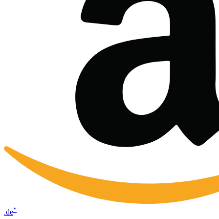
*
.de