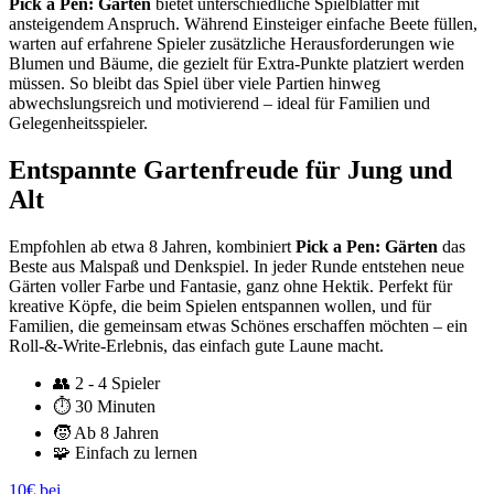
Pick a Pen: Gärten
bietet unterschiedliche Spielblätter mit
ansteigendem Anspruch. Während Einsteiger einfache Beete füllen,
warten auf erfahrene Spieler zusätzliche Herausforderungen wie
Blumen und Bäume, die gezielt für Extra-Punkte platziert werden
müssen. So bleibt das Spiel über viele Partien hinweg
abwechslungsreich und motivierend – ideal für Familien und
Gelegenheitsspieler.
Entspannte Gartenfreude für Jung und
Alt
Empfohlen ab etwa 8 Jahren, kombiniert
Pick a Pen: Gärten
das
Beste aus Malspaß und Denkspiel. In jeder Runde entstehen neue
Gärten voller Farbe und Fantasie, ganz ohne Hektik. Perfekt für
kreative Köpfe, die beim Spielen entspannen wollen, und für
Familien, die gemeinsam etwas Schönes erschaffen möchten – ein
Roll-&-Write-Erlebnis, das einfach gute Laune macht.
👥
2 - 4 Spieler
⏱️
30 Minuten
🧒
Ab 8 Jahren
🧩
Einfach zu lernen
10€ bei