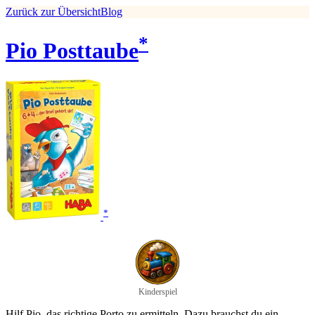
Zurück zur Übersicht
Blog
*
Pio Posttaube
*
Kinderspiel
Hilf Pio, das richtige Porto zu ermitteln. Dazu brauchst du ein