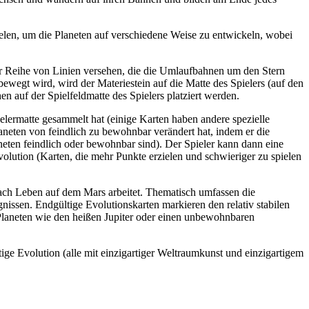
elen, um die Planeten auf verschiedene Weise zu entwickeln, wobei
ner Reihe von Linien versehen, die die Umlaufbahnen um den Stern
ewegt wird, wird der Materiestein auf die Matte des Spielers (auf den
 auf der Spielfeldmatte des Spielers platziert werden.
ielermatte gesammelt hat (einige Karten haben andere spezielle
laneten von feindlich zu bewohnbar verändert hat, indem er die
neten feindlich oder bewohnbar sind). Der Spieler kann dann eine
lution (Karten, die mehr Punkte erzielen und schwieriger zu spielen
nach Leben auf dem Mars arbeitet. Thematisch umfassen die
nissen. Endgültige Evolutionskarten markieren den relativ stabilen
 Planeten wie den heißen Jupiter oder einen unbewohnbaren
ige Evolution (alle mit einzigartiger Weltraumkunst und einzigartigem