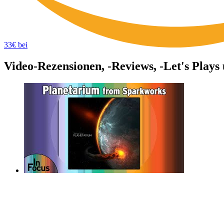
33€ bei
Video-Rezensionen, -Reviews, -Let's Plays