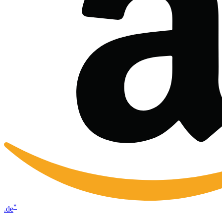
*
.de