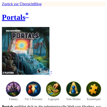
Zurück zur Übersicht
Blog
*
Portals
*
Fantasy
Für 2 Personen
Legespiel
Solo-Modus
Knobelspiel
Portals
entführt dich in die geheimnisvolle Welt von Shadera, wo