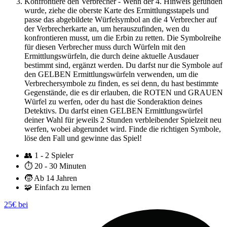
Konfrontiere den Verbrecher - Wenn der 4. Hinweis gefunden
wurde, ziehe die oberste Karte des Ermittlungsstapels und
passe das abgebildete Würfelsymbol an die 4 Verbrecher auf
der Verbrecherkarte an, um herauszufinden, wen du
konfrontieren musst, um die Erbin zu retten. Die Symbolreihe
für diesen Verbrecher muss durch Würfeln mit den
Ermittlungswürfeln, die durch deine aktuelle Ausdauer
bestimmt sind, ergänzt werden. Du darfst nur die Symbole auf
den GELBEN Ermittlungswürfeln verwenden, um die
Verbrechersymbole zu finden, es sei denn, du hast bestimmte
Gegenstände, die es dir erlauben, die ROTEN und GRAUEN
Würfel zu werfen, oder du hast die Sonderaktion deines
Detektivs. Du darfst einen GELBEN Ermittlungswürfel
deiner Wahl für jeweils 2 Stunden verbleibender Spielzeit neu
werfen, wobei abgerundet wird. Finde die richtigen Symbole,
löse den Fall und gewinne das Spiel!
👥
1 - 2 Spieler
⏱️
20 - 30 Minuten
🧒
Ab 14 Jahren
🧩
Einfach zu lernen
25€ bei