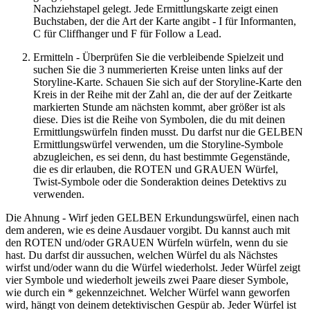
Nachziehstapel gelegt. Jede Ermittlungskarte zeigt einen
Buchstaben, der die Art der Karte angibt - I für Informanten,
C für Cliffhanger und F für Follow a Lead.
Ermitteln - Überprüfen Sie die verbleibende Spielzeit und
suchen Sie die 3 nummerierten Kreise unten links auf der
Storyline-Karte. Schauen Sie sich auf der Storyline-Karte den
Kreis in der Reihe mit der Zahl an, die der auf der Zeitkarte
markierten Stunde am nächsten kommt, aber größer ist als
diese. Dies ist die Reihe von Symbolen, die du mit deinen
Ermittlungswürfeln finden musst. Du darfst nur die GELBEN
Ermittlungswürfel verwenden, um die Storyline-Symbole
abzugleichen, es sei denn, du hast bestimmte Gegenstände,
die es dir erlauben, die ROTEN und GRAUEN Würfel,
Twist-Symbole oder die Sonderaktion deines Detektivs zu
verwenden.
Die Ahnung - Wirf jeden GELBEN Erkundungswürfel, einen nach
dem anderen, wie es deine Ausdauer vorgibt. Du kannst auch mit
den ROTEN und/oder GRAUEN Würfeln würfeln, wenn du sie
hast. Du darfst dir aussuchen, welchen Würfel du als Nächstes
wirfst und/oder wann du die Würfel wiederholst. Jeder Würfel zeigt
vier Symbole und wiederholt jeweils zwei Paare dieser Symbole,
wie durch ein * gekennzeichnet. Welcher Würfel wann geworfen
wird, hängt von deinem detektivischen Gespür ab. Jeder Würfel ist