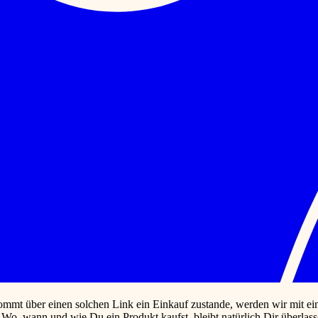
ommt über einen solchen Link ein Einkauf zustande, werden wir mit eine
n. Wo, wann und wie Du ein Produkt kaufst, bleibt natürlich Dir übe