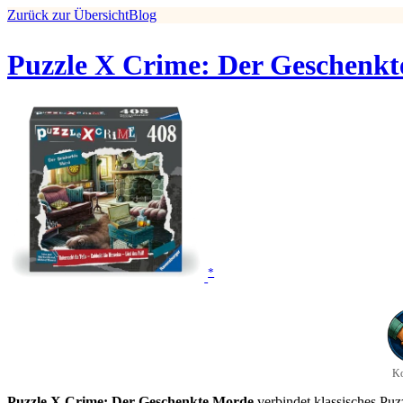
Zurück zur Übersicht
Blog
Puzzle X Crime: Der Geschenk
*
Ko
Puzzle X Crime: Der Geschenkte Morde
verbindet klassisches Puzz