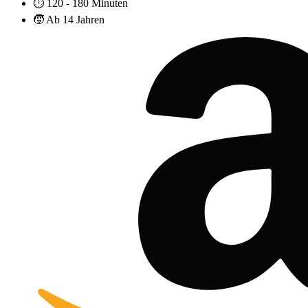
⏱️
120 - 180 Minuten
🧒
Ab 14 Jahren