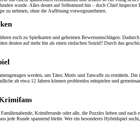
den wurde. Alles deutet auf Selbstmord hin – doch Chief Inspector Pau
e Lupe zu nehmen, ohne die Auflösung vorwegzunehmen.
cken
 führen euch zu Spielkarten und geheimen Beweisumschlägen. Dadurch 
 deuten auf mehr hin als einen einfachen Suizid? Durch das geschick
iel
getragen werden, um Täter, Motiv und Tatwaffe zu ermitteln. Die intu
endliche ab etwa 12 Jahren können problemlos mitspielen und gemeinsa
 Krimifans
 Familienabende, Krimifreunde oder alle, die Puzzles lieben und nach 
s jede Runde spannend bleibt. Wer ein besonderes Hybridspiel sucht, d