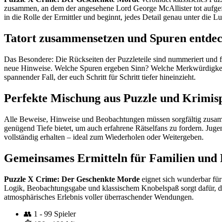
zusammen, an dem der angesehene Lord George McAllister tot aufgefun
in die Rolle der Ermittler und beginnt, jedes Detail genau unter di
Tatort zusammensetzen und Spuren entde
Das Besondere: Die Rückseiten der Puzzleteile sind nummeriert und
neue Hinweise. Welche Spuren ergeben Sinn? Welche Merkwürdigkeiten
spannender Fall, der euch Schritt für Schritt tiefer hineinzieht.
Perfekte Mischung aus Puzzle und Krimisp
Alle Beweise, Hinweise und Beobachtungen müssen sorgfältig zusammen
genügend Tiefe bietet, um auch erfahrene Rätselfans zu fordern. Jug
vollständig erhalten – ideal zum Wiederholen oder Weitergeben.
Gemeinsames Ermitteln für Familien und
Puzzle X Crime: Der Geschenkte Morde
eignet sich wunderbar für
Logik, Beobachtungsgabe und klassischem Knobelspaß sorgt dafür, das
atmosphärisches Erlebnis voller überraschender Wendungen.
👥
1 - 99 Spieler