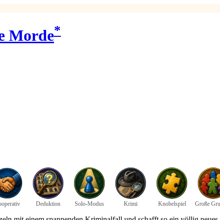
*
te Morde
operativ
Deduktion
Solo-Modus
Krimi
Knobelspiel
Große Gr
eln mit einem spannenden Kriminalfall und schafft so ein völlig neues S