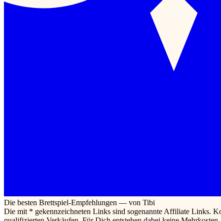
Die besten Brettspiel-Empfehlungen — von Tibi
Die mit * gekennzeichneten Links sind sogenannte Affiliate Links. K
qualifizierten Verkäufen. Für Dich entstehen dabei keine Mehrkoste