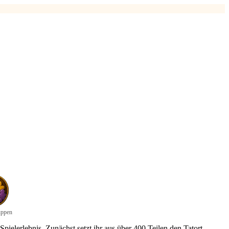
uppen
pielerlebnis. Zunächst setzt ihr aus über 400 Teilen den Tatort