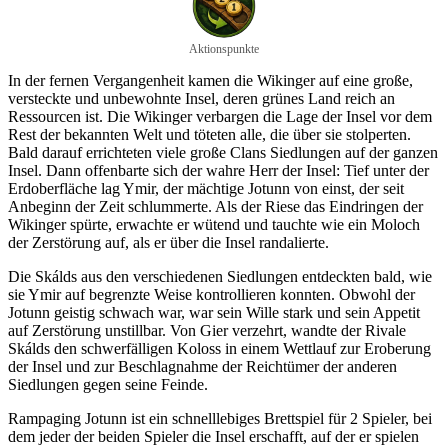
Aktionspunkte
In der fernen Vergangenheit kamen die Wikinger auf eine große,
versteckte und unbewohnte Insel, deren grünes Land reich an
Ressourcen ist. Die Wikinger verbargen die Lage der Insel vor dem
Rest der bekannten Welt und töteten alle, die über sie stolperten.
Bald darauf errichteten viele große Clans Siedlungen auf der ganzen
Insel. Dann offenbarte sich der wahre Herr der Insel: Tief unter der
Erdoberfläche lag Ymir, der mächtige Jotunn von einst, der seit
Anbeginn der Zeit schlummerte. Als der Riese das Eindringen der
Wikinger spürte, erwachte er wütend und tauchte wie ein Moloch
der Zerstörung auf, als er über die Insel randalierte.
Die Skálds aus den verschiedenen Siedlungen entdeckten bald, wie
sie Ymir auf begrenzte Weise kontrollieren konnten. Obwohl der
Jotunn geistig schwach war, war sein Wille stark und sein Appetit
auf Zerstörung unstillbar. Von Gier verzehrt, wandte der Rivale
Skálds den schwerfälligen Koloss in einem Wettlauf zur Eroberung
der Insel und zur Beschlagnahme der Reichtümer der anderen
Siedlungen gegen seine Feinde.
Rampaging Jotunn ist ein schnelllebiges Brettspiel für 2 Spieler, bei
dem jeder der beiden Spieler die Insel erschafft, auf der er spielen