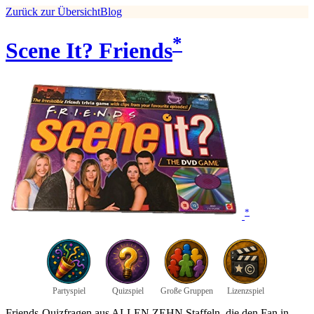
Zurück zur Übersicht
Blog
*
Scene It? Friends
*
Partyspiel
Quizspiel
Große Gruppen
Lizenzspiel
Friends-Quizfragen aus ALLEN ZEHN Staffeln, die den Fan in