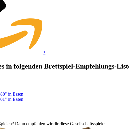
*
 es in folgenden Brettspiel-Empfehlungs-Lis
988" in Essen
001" in Essen
pielen? Dann empfehlen wir dir diese Gesellschaftsspiele: