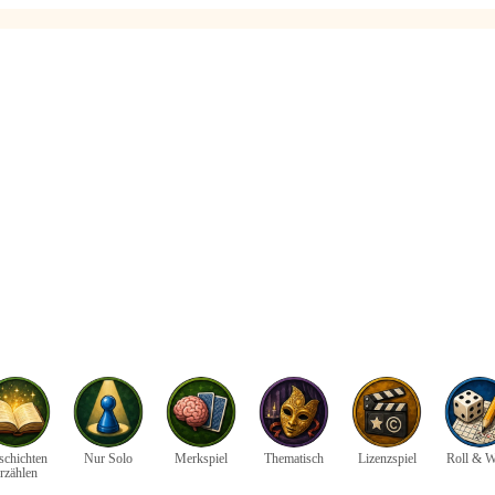
schichten
Nur Solo
Merkspiel
Thematisch
Lizenzspiel
Roll & W
rzählen