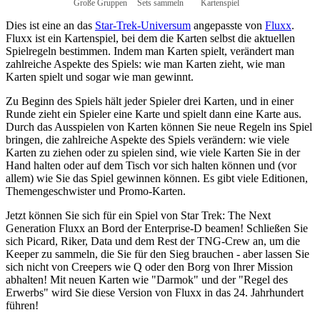
Große Gruppen
Sets sammeln
Kartenspiel
Dies ist eine an das
Star-Trek-Universum
angepasste von
Fluxx
.
Fluxx ist ein Kartenspiel, bei dem die Karten selbst die aktuellen
Spielregeln bestimmen. Indem man Karten spielt, verändert man
zahlreiche Aspekte des Spiels: wie man Karten zieht, wie man
Karten spielt und sogar wie man gewinnt.
Zu Beginn des Spiels hält jeder Spieler drei Karten, und in einer
Runde zieht ein Spieler eine Karte und spielt dann eine Karte aus.
Durch das Ausspielen von Karten können Sie neue Regeln ins Spiel
bringen, die zahlreiche Aspekte des Spiels verändern: wie viele
Karten zu ziehen oder zu spielen sind, wie viele Karten Sie in der
Hand halten oder auf dem Tisch vor sich halten können und (vor
allem) wie Sie das Spiel gewinnen können. Es gibt viele Editionen,
Themengeschwister und Promo-Karten.
Jetzt können Sie sich für ein Spiel von Star Trek: The Next
Generation Fluxx an Bord der Enterprise-D beamen! Schließen Sie
sich Picard, Riker, Data und dem Rest der TNG-Crew an, um die
Keeper zu sammeln, die Sie für den Sieg brauchen - aber lassen Sie
sich nicht von Creepers wie Q oder den Borg von Ihrer Mission
abhalten! Mit neuen Karten wie "Darmok" und der "Regel des
Erwerbs" wird Sie diese Version von Fluxx in das 24. Jahrhundert
führen!