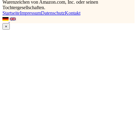
Warenzeichen von Amazon.com, Inc. oder seinen
Tochtergesellschaften.
Startseite
Impressum
Datenschutz
Kontakt
×