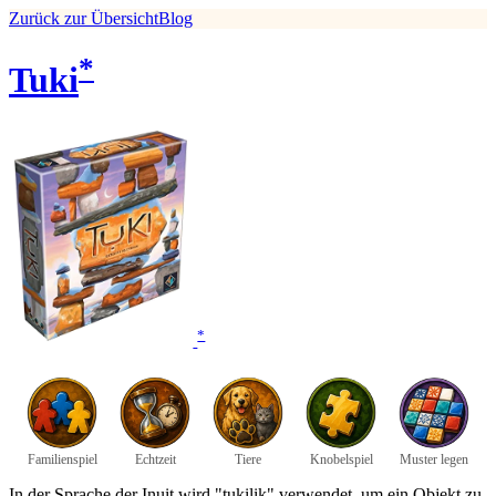
Zurück zur Übersicht
Blog
*
Tuki
*
Familienspiel
Echtzeit
Tiere
Knobelspiel
Muster legen
In der Sprache der Inuit wird "tukilik" verwendet, um ein Objekt zu