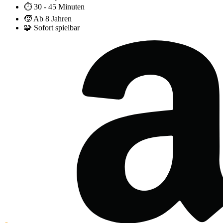
⏱️
30 - 45 Minuten
🧒
Ab 8 Jahren
🧩
Sofort spielbar