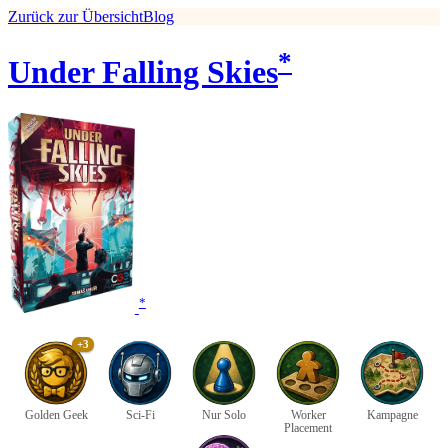
Zurück zur Übersicht
Blog
*
Under Falling Skies
*
+3
Golden Geek
Sci-Fi
Nur Solo
Worker
Kampagne
Placement