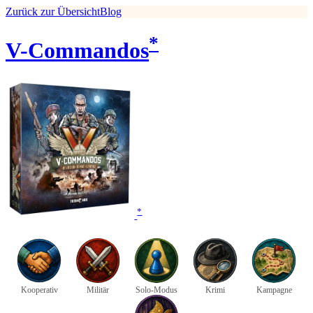
Zurück zur Übersicht
Blog
*
V-Commandos
*
Kooperativ
Militär
Solo-Modus
Krimi
Kampagne