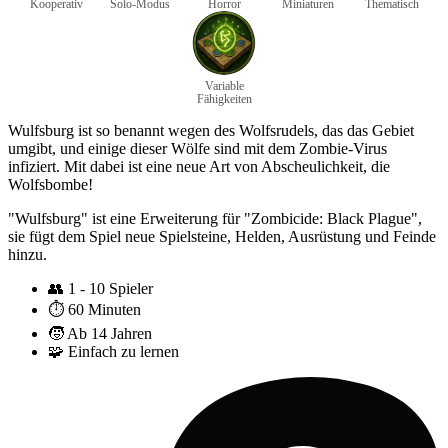
Kooperativ
Solo-Modus
Horror
Miniaturen
Thematisch
Variable
Fähigkeiten
Wulfsburg ist so benannt wegen des Wolfsrudels, das das Gebiet
umgibt, und einige dieser Wölfe sind mit dem Zombie-Virus
infiziert. Mit dabei ist eine neue Art von Abscheulichkeit, die
Wolfsbombe!
"Wulfsburg" ist eine Erweiterung für "Zombicide: Black Plague",
sie fügt dem Spiel neue Spielsteine, Helden, Ausrüstung und Feinde
hinzu.
👥
1 - 10 Spieler
⏱️
60 Minuten
🧒
Ab 14 Jahren
🧩
Einfach zu lernen