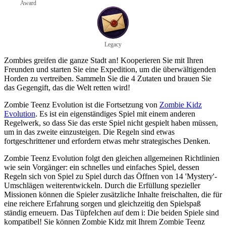
Award
Legacy
Zombies greifen die ganze Stadt an! Kooperieren Sie mit Ihren
Freunden und starten Sie eine Expedition, um die überwältigenden
Horden zu vertreiben. Sammeln Sie die 4 Zutaten und brauen Sie
das Gegengift, das die Welt retten wird!
Zombie Teenz Evolution ist die Fortsetzung von
Zombie Kidz
Evolution
. Es ist ein eigenständiges Spiel mit einem anderen
Regelwerk, so dass Sie das erste Spiel nicht gespielt haben müssen,
um in das zweite einzusteigen. Die Regeln sind etwas
fortgeschrittener und erfordern etwas mehr strategisches Denken.
Zombie Teenz Evolution folgt den gleichen allgemeinen Richtlinien
wie sein Vorgänger: ein schnelles und einfaches Spiel, dessen
Regeln sich von Spiel zu Spiel durch das Öffnen von 14 'Mystery'-
Umschlägen weiterentwickeln. Durch die Erfüllung spezieller
Missionen können die Spieler zusätzliche Inhalte freischalten, die für
eine reichere Erfahrung sorgen und gleichzeitig den Spielspaß
ständig erneuern. Das Tüpfelchen auf dem i: Die beiden Spiele sind
kompatibel! Sie können Zombie Kidz mit Ihrem Zombie Teenz