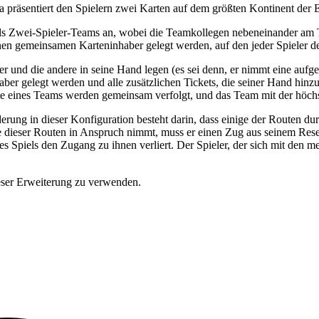
räsentiert den Spielern zwei Karten auf dem größten Kontinent der E
als Zwei-Spieler-Teams an, wobei die Teamkollegen nebeneinander am Ti
einen gemeinsamen Karteninhaber gelegt werden, auf den jeder Spieler 
er und die andere in seine Hand legen (es sei denn, er nimmt eine aufg
inhaber gelegt werden und alle zusätzlichen Tickets, die seiner Hand hi
te eines Teams werden gemeinsam verfolgt, und das Team mit der höch
rung in dieser Konfiguration besteht darin, dass einige der Routen du
e dieser Routen in Anspruch nimmt, muss er einen Zug aus seinem Reser
es Spiels den Zugang zu ihnen verliert. Der Spieler, der sich mit den m
eser Erweiterung zu verwenden.