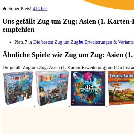
🔥 Super Preis!
41€ bei
Uns gefällt Zug um Zug: Asien (1. Karten-E
empfehlen
Platz 7 in
Die besten Zug um Zug🚂 Erweiterungen & Variante
Ähnliche Spiele wie Zug um Zug: Asien (1
Dir gefällt Zug um Zug: Asien (1. Karten-Erweiterung) und Du bist a