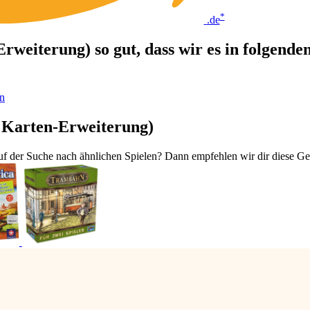
*
.de
rweiterung) so gut, dass wir es in folgend
n
. Karten-Erweiterung)
uf der Suche nach ähnlichen Spielen? Dann empfehlen wir dir diese Ges