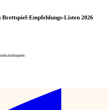
en Brettspiel-Empfehlungs-Listen 2026
ellschaftsspiele: