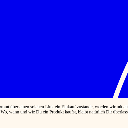
ommt über einen solchen Link ein Einkauf zustande, werden wir mit eine
n. Wo, wann und wie Du ein Produkt kaufst, bleibt natürlich Dir übe