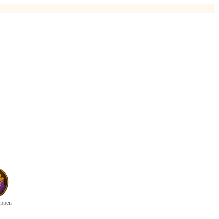
uppen