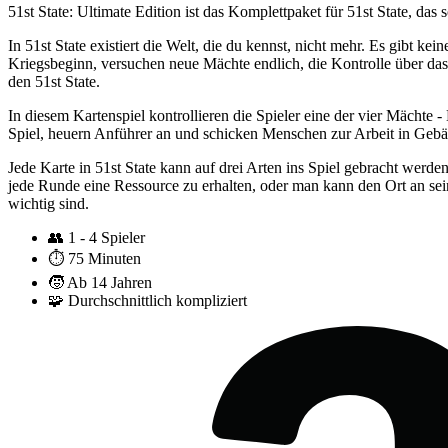
51st State: Ultimate Edition ist das Komplettpaket für 51st State, d
In 51st State existiert die Welt, die du kennst, nicht mehr. Es gibt 
Kriegsbeginn, versuchen neue Mächte endlich, die Kontrolle über das
den 51st State.
In diesem Kartenspiel kontrollieren die Spieler eine der vier Mächt
Spiel, heuern Anführer an und schicken Menschen zur Arbeit in Geb
Jede Karte in 51st State kann auf drei Arten ins Spiel gebracht werd
jede Runde eine Ressource zu erhalten, oder man kann den Ort an sei
wichtig sind.
👥
1 - 4 Spieler
⏱️
75 Minuten
🧒
Ab 14 Jahren
🧩
Durchschnittlich kompliziert