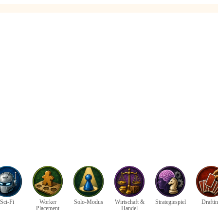
Sci-Fi
Worker
Solo-Modus
Wirtschaft &
Strategiespiel
Drafti
Placement
Handel