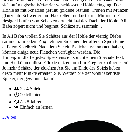
sich auf magische Weise der verschlossene Höhleneingang. Die
Höhle ist mit Schätzen gefüllt: goldene Statuen, Truhen mit Münzen,
glänzende Schwerter und Halsketten mit kostbaren Murmeln. Ein
riesiger Haufen von Schätzen erreicht fast das Dach der Höhle. Ali
Baba zögert nicht und beginnt, Schätze zu sammeln...
In Ali Baba wollen Sie Schätze aus der Höhle der vierzig Diebe
sammeln. In jedem Zug nehmen Sie einen der offenen Spielsteine
auf dem Spielbrett. Nachdem Sie ein Plättchen genommen haben,
können einige neue Plättchen verfügbar werden. Die
Hintergrundfarbe jedes Spielsteins entspricht einem Spezialeffekt,
und Sie können diese Effekte nutzen, um Ihre Gegner zu überlisten!
Je mehr Schätze der gleichen Art Sie am Ende des Spiels haben,
desto mehr Punkte erhalten Sie. Werden Sie der wohlhabendste
Spieler, der gewinnen kann!
👥
2 - 4 Spieler
⏱️
20 Minuten
🧒
Ab 8 Jahren
🧩
Einfach zu lernen
27€ bei