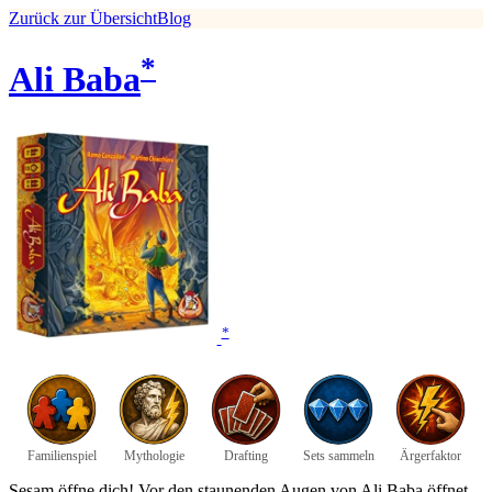
Zurück zur Übersicht
Blog
*
Ali Baba
*
Familienspiel
Mythologie
Drafting
Sets sammeln
Ärgerfaktor
Sesam öffne dich! Vor den staunenden Augen von Ali Baba öffnet