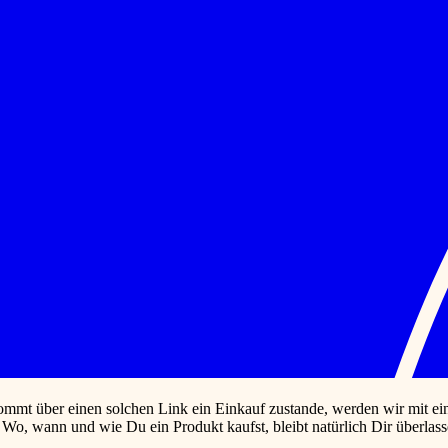
ommt über einen solchen Link ein Einkauf zustande, werden wir mit eine
n. Wo, wann und wie Du ein Produkt kaufst, bleibt natürlich Dir übe