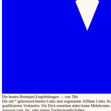
Die besten Brettspiel-Empfehlungen — von Tibi
Die mit * gekennzeichneten Links sind sogenannte Affiliate Links. K
qualifizierten Verkäufen. Für Dich entstehen dabei keine Mehrkoste
Amazon.com, Inc. oder seinen Tochtergesellschaften.