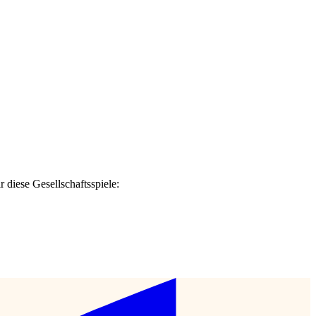
diese Gesellschaftsspiele: