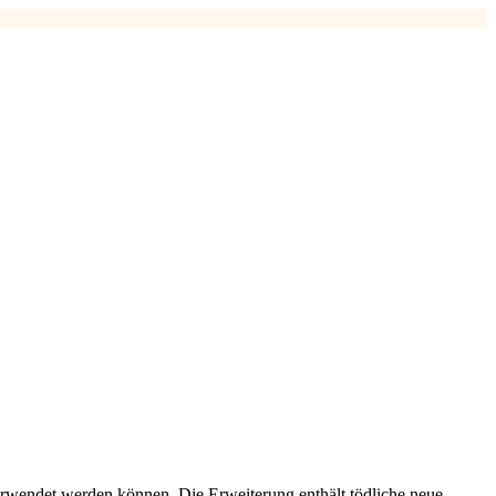
rwendet werden können. Die Erweiterung enthält tödliche neue