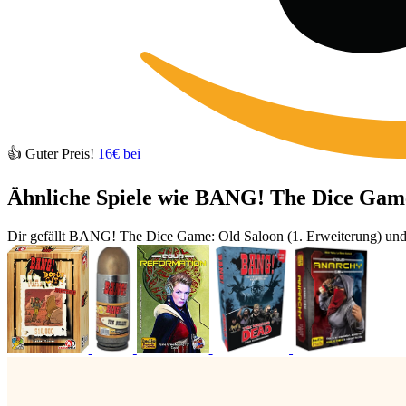
👍 Guter Preis!
16€ bei
Ähnliche Spiele wie BANG! The Dice Game
Dir gefällt BANG! The Dice Game: Old Saloon (1. Erweiterung) und D