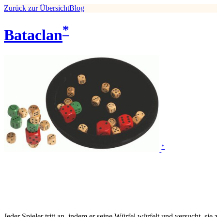
Zurück zur Übersicht
Blog
*
Bataclan
*
Jeder Spieler tritt an, indem er seine Würfel würfelt und versucht, s