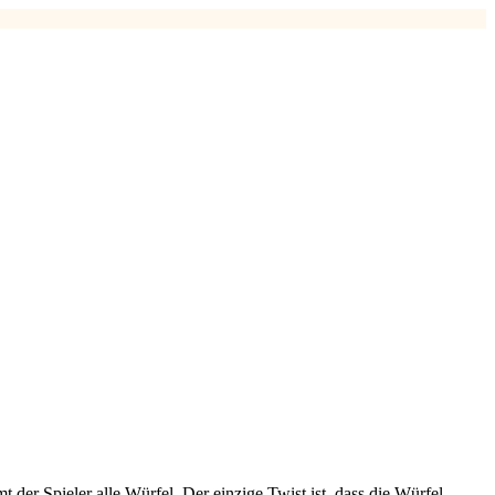
 der Spieler alle Würfel. Der einzige Twist ist, dass die Würfel