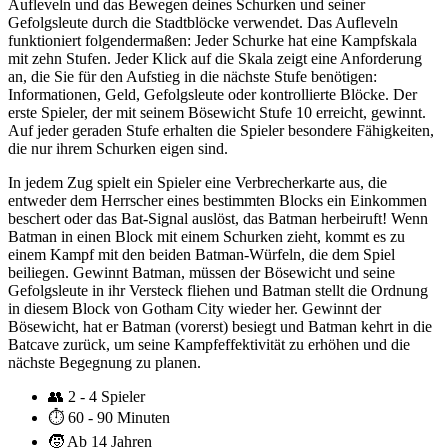
Aufleveln und das Bewegen deines Schurken und seiner
Gefolgsleute durch die Stadtblöcke verwendet. Das Aufleveln
funktioniert folgendermaßen: Jeder Schurke hat eine Kampfskala
mit zehn Stufen. Jeder Klick auf die Skala zeigt eine Anforderung
an, die Sie für den Aufstieg in die nächste Stufe benötigen:
Informationen, Geld, Gefolgsleute oder kontrollierte Blöcke. Der
erste Spieler, der mit seinem Bösewicht Stufe 10 erreicht, gewinnt.
Auf jeder geraden Stufe erhalten die Spieler besondere Fähigkeiten,
die nur ihrem Schurken eigen sind.
In jedem Zug spielt ein Spieler eine Verbrecherkarte aus, die
entweder dem Herrscher eines bestimmten Blocks ein Einkommen
beschert oder das Bat-Signal auslöst, das Batman herbeiruft! Wenn
Batman in einen Block mit einem Schurken zieht, kommt es zu
einem Kampf mit den beiden Batman-Würfeln, die dem Spiel
beiliegen. Gewinnt Batman, müssen der Bösewicht und seine
Gefolgsleute in ihr Versteck fliehen und Batman stellt die Ordnung
in diesem Block von Gotham City wieder her. Gewinnt der
Bösewicht, hat er Batman (vorerst) besiegt und Batman kehrt in die
Batcave zurück, um seine Kampfeffektivität zu erhöhen und die
nächste Begegnung zu planen.
👥
2 - 4 Spieler
⏱️
60 - 90 Minuten
🧒
Ab 14 Jahren