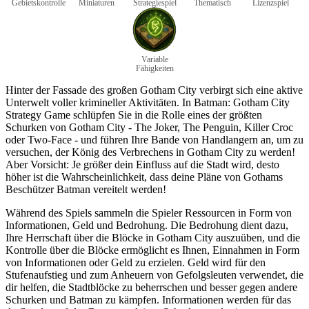
Gebietskontrolle
Miniaturen
Strategiespiel
Thematisch
Lizenzspiel
Variable
Fähigkeiten
Hinter der Fassade des großen Gotham City verbirgt sich eine aktive
Unterwelt voller krimineller Aktivitäten. In Batman: Gotham City
Strategy Game schlüpfen Sie in die Rolle eines der größten
Schurken von Gotham City - The Joker, The Penguin, Killer Croc
oder Two-Face - und führen Ihre Bande von Handlangern an, um zu
versuchen, der König des Verbrechens in Gotham City zu werden!
Aber Vorsicht: Je größer dein Einfluss auf die Stadt wird, desto
höher ist die Wahrscheinlichkeit, dass deine Pläne von Gothams
Beschützer Batman vereitelt werden!
Während des Spiels sammeln die Spieler Ressourcen in Form von
Informationen, Geld und Bedrohung. Die Bedrohung dient dazu,
Ihre Herrschaft über die Blöcke in Gotham City auszuüben, und die
Kontrolle über die Blöcke ermöglicht es Ihnen, Einnahmen in Form
von Informationen oder Geld zu erzielen. Geld wird für den
Stufenaufstieg und zum Anheuern von Gefolgsleuten verwendet, die
dir helfen, die Stadtblöcke zu beherrschen und besser gegen andere
Schurken und Batman zu kämpfen. Informationen werden für das