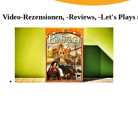
Video-Rezensionen, -Reviews, -Let's Plays