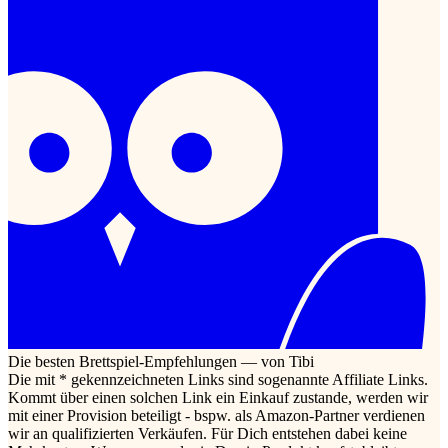
Die besten Brettspiel-Empfehlungen — von Tibi
Die mit * gekennzeichneten Links sind sogenannte Affiliate Links.
Kommt über einen solchen Link ein Einkauf zustande, werden wir
mit einer Provision beteiligt - bspw. als Amazon-Partner verdienen
wir an qualifizierten Verkäufen. Für Dich entstehen dabei keine