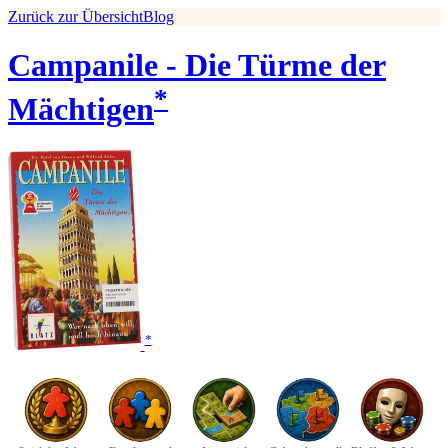
Zurück zur Übersicht
Blog
Campanile - Die Türme der
*
Mächtigen
*