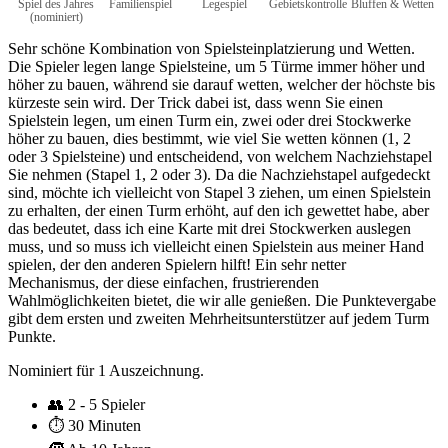
Spiel des Jahres
Familienspiel
Legespiel
Gebietskontrolle
Bluffen & Wetten
(nominiert)
Sehr schöne Kombination von Spielsteinplatzierung und Wetten.
Die Spieler legen lange Spielsteine, um 5 Türme immer höher und
höher zu bauen, während sie darauf wetten, welcher der höchste bis
kürzeste sein wird. Der Trick dabei ist, dass wenn Sie einen
Spielstein legen, um einen Turm ein, zwei oder drei Stockwerke
höher zu bauen, dies bestimmt, wie viel Sie wetten können (1, 2
oder 3 Spielsteine) und entscheidend, von welchem Nachziehstapel
Sie nehmen (Stapel 1, 2 oder 3). Da die Nachziehstapel aufgedeckt
sind, möchte ich vielleicht von Stapel 3 ziehen, um einen Spielstein
zu erhalten, der einen Turm erhöht, auf den ich gewettet habe, aber
das bedeutet, dass ich eine Karte mit drei Stockwerken auslegen
muss, und so muss ich vielleicht einen Spielstein aus meiner Hand
spielen, der den anderen Spielern hilft! Ein sehr netter
Mechanismus, der diese einfachen, frustrierenden
Wahlmöglichkeiten bietet, die wir alle genießen. Die Punktevergabe
gibt dem ersten und zweiten Mehrheitsunterstützer auf jedem Turm
Punkte.
Nominiert für 1 Auszeichnung.
👥
2 - 5 Spieler
⏱️
30 Minuten